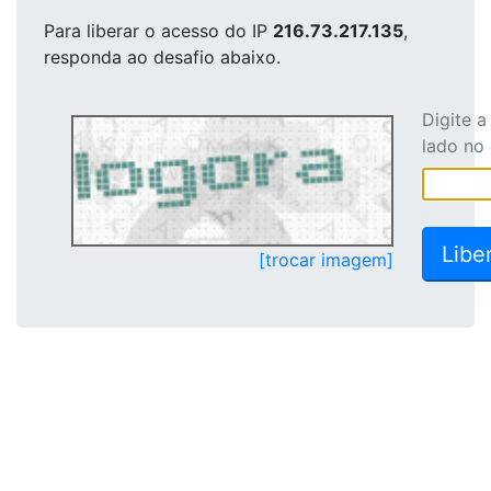
Para liberar o acesso
do IP
216.73.217.135
,
responda ao desafio abaixo.
Digite 
lado no
[trocar imagem]